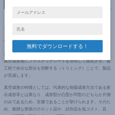
真空成形とは？
まず、改めて真空成形とは、どのような工法であるか、お
さらいしましょう。
真空成形とは、熱を加えることにより、熱可塑性のプラス
チックシートを軟化させた後に、真空によりシートを成形
型に密着させて一定形状に成形する加工方法です。また、
真空成形後にプラスチックシートを冷却して固化させ、後
工程で余分な部分を切断する（トリミング）ことで、製品
が完成します。
真空成形の特徴としては、代表的な樹脂成形方法である射
出成形等とは異なり、成形型が凸型か凹型のどちらか片側
のみであるため、安価であることが挙げられます。そのた
め、複雑な形状の小ロット品や、試作品を低コスト、且