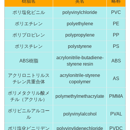
樹脂名
英名
略称
ポリ塩化ビニル
polyvinylchloride
PVC
ポリエチレン
polyethylene
PE
ポリプロピレン
polypropylene
PP
ポリスチレン
polystyrene
PS
acrylonitrile-butadiene-
ABS樹脂
ABS
styrene resin
アクリロニトリルス
acrylonitrile-styrene
AS
チレン共重合体
copolymer
ポリメタクリル酸メ
polymethylmethacrylate
PMMA
チル（アクリル）
ポリビニルアルコー
polyvinylalcohol
PVAL
ル
ポリ塩化ビニリデン
polyvinylidenechloride
PVDC