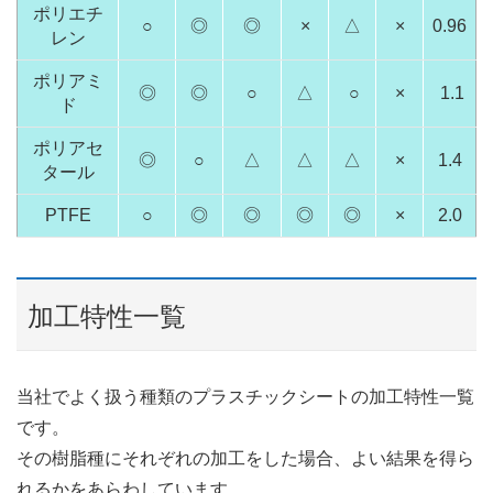
ポリエチ
○
◎
◎
×
△
×
0.96
レン
ポリアミ
◎
◎
○
△
○
×
1.1
ド
ポリアセ
◎
○
△
△
△
×
1.4
タール
PTFE
○
◎
◎
◎
◎
×
2.0
加工特性一覧
当社でよく扱う種類のプラスチックシートの加工特性一覧
です。
その樹脂種にそれぞれの加工をした場合、よい結果を得ら
れるかをあらわしています。