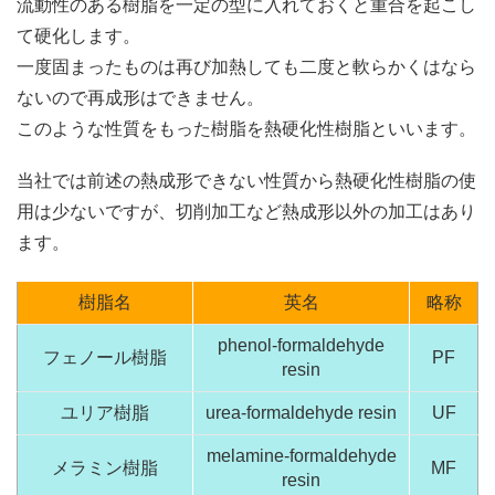
流動性のある樹脂を一定の型に入れておくと重合を起こし
て硬化します。
一度固まったものは再び加熱しても二度と軟らかくはなら
ないので再成形はできません。
このような性質をもった樹脂を熱硬化性樹脂といいます。
当社では前述の熱成形できない性質から熱硬化性樹脂の使
用は少ないですが、切削加工など熱成形以外の加工はあり
ます。
樹脂名
英名
略称
phenol-formaldehyde
フェノール樹脂
PF
resin
ユリア樹脂
urea-formaldehyde resin
UF
melamine-formaldehyde
メラミン樹脂
MF
resin