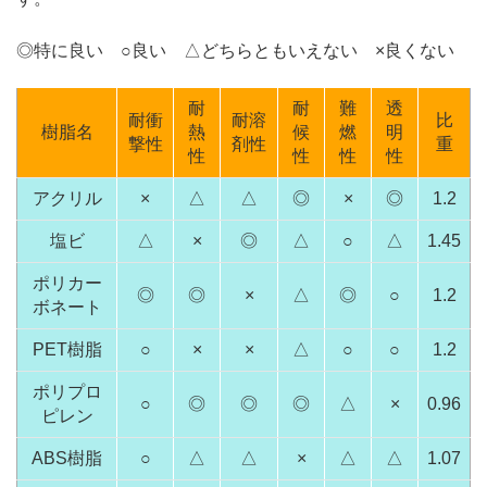
◎特に良い ○良い △どちらともいえない ×良くない
耐
耐
難
透
耐衝
耐溶
比
樹脂名
熱
候
燃
明
撃性
剤性
重
性
性
性
性
アクリル
×
△
△
◎
×
◎
1.2
塩ビ
△
×
◎
△
○
△
1.45
ポリカー
◎
◎
×
△
◎
○
1.2
ボネート
PET樹脂
○
×
×
△
○
○
1.2
ポリプロ
○
◎
◎
◎
△
×
0.96
ピレン
ABS樹脂
○
△
△
×
△
△
1.07