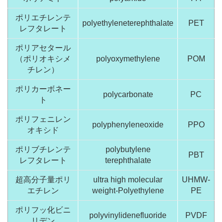
ポリエチレンテ
polyethyleneterephthalate
PET
レフタレート
ポリアセタール
（ポリオキシメ
polyoxymethylene
POM
チレン）
ポリカーボネー
polycarbonate
PC
ト
ポリフェニレン
polyphenyleneoxide
PPO
オキシド
ポリブチレンテ
polybutylene
PBT
レフタレート
terephthalate
超高分子量ポリ
ultra high molecular
UHMW-
エチレン
weight-Polyethylene
PE
ポリフッ化ビニ
polyvinylidenefluoride
PVDF
リデン