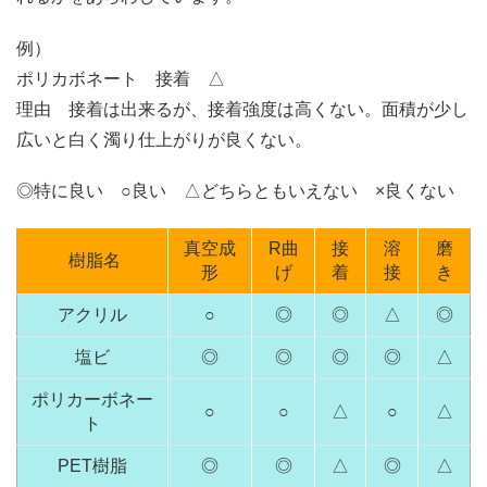
例）
ポリカボネート 接着 △
理由 接着は出来るが、接着強度は高くない。面積が少し
広いと白く濁り仕上がりが良くない。
◎特に良い ○良い △どちらともいえない ×良くない
真空成
R曲
接
溶
磨
樹脂名
形
げ
着
接
き
アクリル
○
◎
◎
△
◎
塩ビ
◎
◎
◎
◎
△
ポリカーボネー
○
○
△
○
△
ト
PET樹脂
◎
◎
△
◎
△