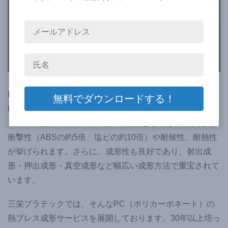
PC（ポリカーボネート）は、ものづくりの現場では、
PC・ポリカと略される汎用的なプラスチック素材です。
このPC（ポリカーボネート）の特性としては、優れた耐
衝撃性（ABSの約5倍、塩ビの約10倍）や耐候性、耐熱性
が挙げられます。さらに、成形性も良好であり、射出成
形・押出成形・真空成形など幅広い成形方法で重宝されて
います。
三栄プラテックでは、そんなPC（ポリカーボネート）の
熱プレス成形サービスを展開しております。30年以上培っ