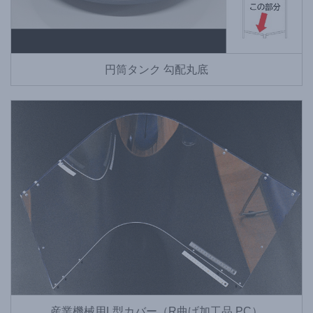
円筒タンク 勾配丸底
産業機械用L型カバー（R曲げ加工品 PC）