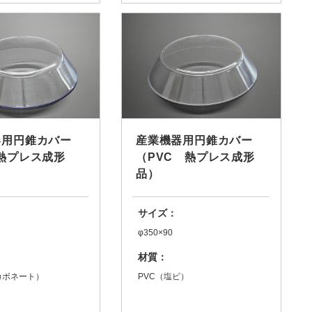
器用円錐カバー
産業機器用円錐カバー
熱プレス成形
（PVC 熱プレス成形
品）
サイズ：
φ350×90
材質：
カボネート）
PVC（塩ビ）