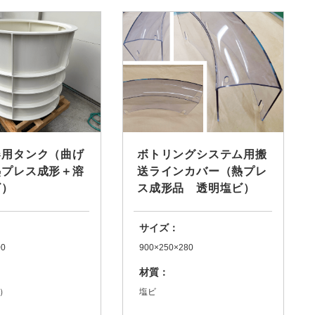
器用タンク（曲げ
ボトリングシステム用搬
熱プレス成形＋溶
送ラインカバー（熱プレ
ビ）
ス成形品 透明塩ビ）
サイズ：
00
900×250×280
材質：
ビ）
塩ビ