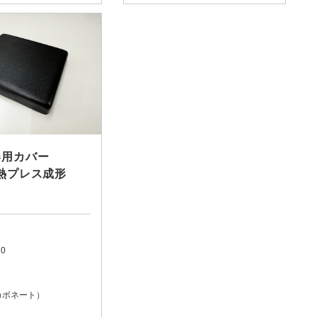
器用カバー
熱プレス成形
20
カボネート）