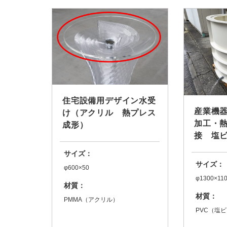
住宅設備用デザイン水受
産業機
け（アクリル 熱プレス
加工・
成形）
接 塩
サイズ：
サイズ：
φ600×50
φ1300×11
材質：
材質：
PMMA（アクリル）
PVC（塩