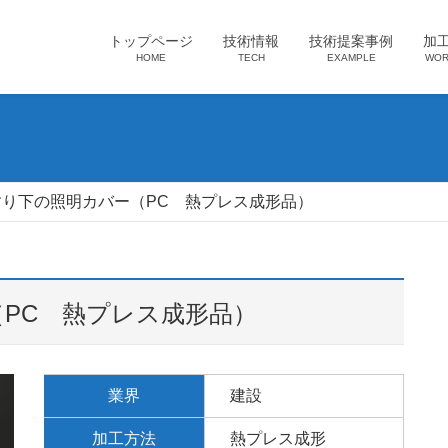
トップページ
技術情報
技術提案事例
加
HOME
TECH
EXAMPLE
WOR
すり下の照明カバー（PC 熱プレス成形品）
PC 熱プレス成形品）
業界
建設
加工方法
熱プレス成形