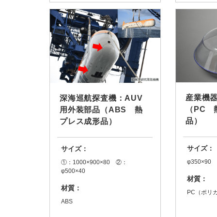
産業機
深海巡航探査機：AUV
（PC 
用外装部品（ABS 熱
品）
プレス成形品）
サイズ：
サイズ：
φ350×90
①：1000×900×80 ②：
φ500×40
材質：
材質：
PC（ポリ
ABS