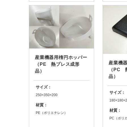
産業機器用楕円ホッパー
産業機
（PE 熱プレス成形
（PC 
品）
品）
サイズ：
サイズ：
250×350×200
180×180×
材質：
材質：
PE（ポリエチレン）
PC（ポリ