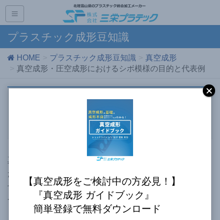
プラスチック成形豆知識
HOME
プラスチック成形豆知識
真空成形
真空成形・圧空成形におけるシボ模様の目的と代表例
真空成形・圧空成形におけるシボ模
様の目的と代表例
真空成形において、その表面の質感や機能性を向上させる
ための重要な技術の一つに「シボ模様」の加工がありま
【真空成形をご検討中の方必見！】
す。本記事では、真空成形におけるシボ模様に焦点を当
『真空成形 ガイドブック』
て、その目的から代表的な種類までを詳しく解説します。
簡単登録で無料ダウンロード