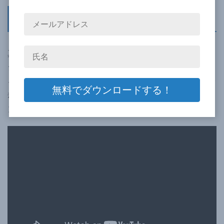
真空成形とは？
真空成形とは、加熱して軟化させた熱可塑性プラスチック
シートを、型の形状に合わせて真空吸引することで成形す
る技術です。また、真空成形後にプラスチックシートを冷
却して固化させ、後工程で余分な部分を切断する（トリミ
ング）ことで、製品が完成します。