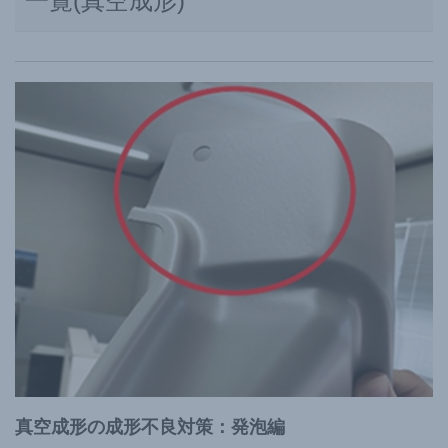
一覧(真空成形)
真空成形の成形不良対策：発泡編