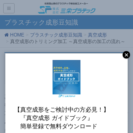
プラスチック成形豆知識
HOME
プラスチック成形豆知識
真空成形
真空成形のトリミング加工 ～真空成形の加工の流れ～
真空成形のトリミング加工 ～真空成
形の加工の流れ～
真空成形は、熱可塑性のプラスチックシートを軟化させた
後に、シートを成形型に密着させて一定形状に成形する加
【真空成形をご検討中の方必見！】
工方法です。実は、この真空成形は射出成形よりも安価で
『真空成形 ガイドブック』
あり、納期も早く、また、小ロット品にも適している、優
簡単登録で無料ダウンロード
れた加工方法なのです。当記事では、そんな真空成形の加