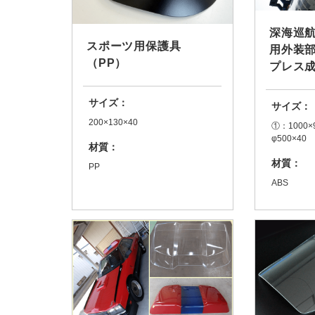
深海巡航
スポーツ用保護具
用外装部
（PP）
プレス
サイズ：
サイズ：
200×130×40
①：1000×
φ500×40
材質：
材質：
PP
ABS