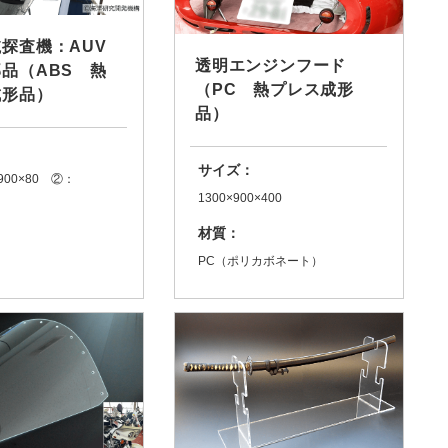
探査機：AUV
透明エンジンフード
品（ABS 熱
（PC 熱プレス成形
成形品）
品）
サイズ：
900×80 ②：
1300×900×400
材質：
PC（ポリカボネート）