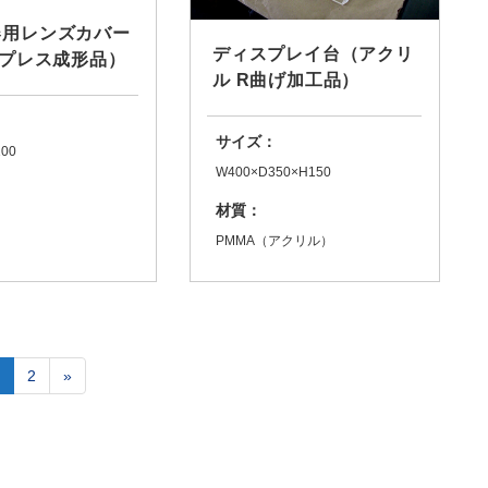
器用レンズカバー
ディスプレイ台（アクリ
熱プレス成形品）
ル R曲げ加工品）
サイズ：
100
W400×D350×H150
材質：
PMMA（アクリル）
2
»