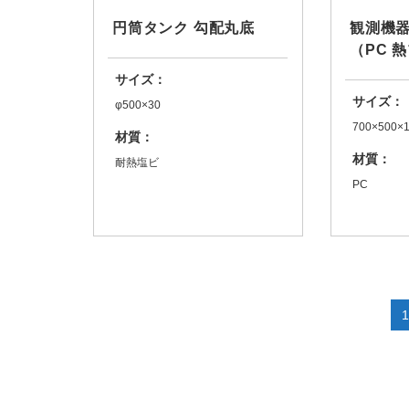
円筒タンク 勾配丸底
観測機
（PC 
サイズ：
サイズ：
φ500×30
700×500×
材質：
材質：
耐熱塩ビ
PC
1