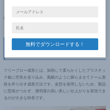
そんな時は、三栄プラテックにご相談ください。長年培っ
てきた「フリーブロー成形」技術を駆使し、お客様のあら
ゆるニーズにお応えする、特注の樹脂ドームを製作しま
す。
樹脂ドームの製作手法であるフリー
ブロー成形とは？
フリーブロー成形とは、加熱して柔らかくしたプラスチッ
ク板に空気を送り込み、風船のように膨らませてドーム形
状を作り出す成形方法です。金型を使用しないため、製品
に型痕がつかず、透明度の高い美しい仕上がりを実現でき
るのが大きな特長です。