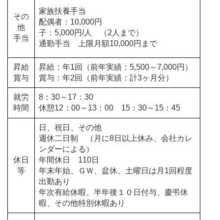
家族扶養手当
その
配偶者：10,000円
他
子：5,000円/人 （2人まで）
手当
通勤手当 上限月額10,000円まで
昇給
昇給：年1回（前年実績：5,500～7,000円）
賞与
賞与：年2回（前年実績：計3ヶ月分）
就労
8：30～17：30
時間
休憩12：00～13：00 15：30～15：45
日、祝日、その他
週休二日制 （月に8日以上休み、会社カレ
ンダーによる）
休日
年間休日 110日
等
年末年始、ＧＷ、盆休、土曜日は月1回程度
出勤あり
年次有給休暇、半年後１０日付与、慶弔休
暇、その他特別休暇あり