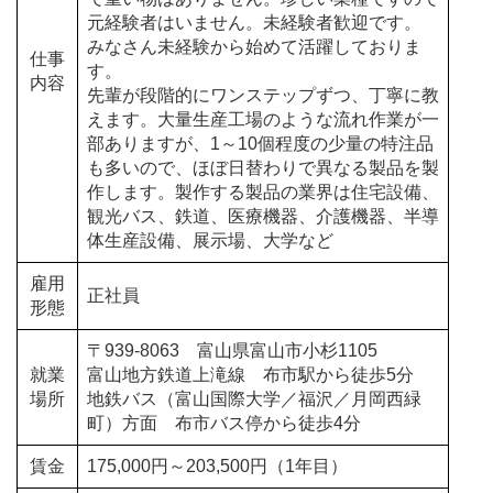
元経験者はいません。未経験者歓迎です。
みなさん未経験から始めて活躍しておりま
仕事
す。
内容
先輩が段階的にワンステップずつ、丁寧に教
えます。
大量生産工場のような流れ作業が一
部ありますが、1～10個程度の少量の特注品
も多いので、ほぼ日替わりで異なる製品を製
作します。
製作する製品の業界は住宅設備、
観光バス、鉄道、医療機器、介護機器、半導
体生産設備、展示場、大学など
雇用
正社員
形態
〒939-8063 富山県富山市小杉1105
就業
富山地方鉄道上滝線 布市駅から徒歩5分
場所
地鉄バス（富山国際大学／福沢／月岡西緑
町）方面 布市バス停から徒歩4分
賃金
175,000円～203,500円（1年目）