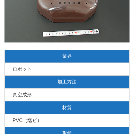
業界
ロボット
加工方法
真空成形
材質
PVC（塩ビ）
形状