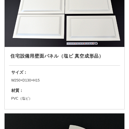
住宅設備用壁面パネル（塩ビ 真空成形品）
サイズ：
W250×D130×H15
材質：
PVC（塩ビ）