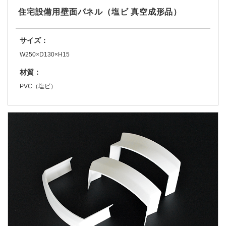
住宅設備用壁面パネル（塩ビ 真空成形品）
サイズ：
W250×D130×H15
材質：
PVC（塩ビ）