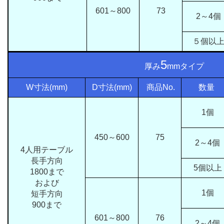
601～800
73
2～4個
５個以
5
厚み
mmタイプ
W寸法(mm)
D寸法(mm)
商品No.
数量
1個
450～600
75
2～4個
4人用テーブル
長手方向
5個以上
1800まで
および
1個
短手方向
900まで
601～800
76
2～4個