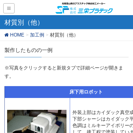
材質別（他）
HOME
加工例
材質別（他）
製作したものの一例
※写真をクリックすると新規タブで詳細ページが開きま
す。
床下用ロボット
外装上部はカイダック真空
下部シャーシはカイダック
色調はミルキーアイボリー
して、後工程で塗装してい